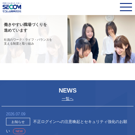
このページの本文へ
働きやすい職場づくりを
お客様のIT基盤を支え
進めています
サイバー空間にも安心を
社員のワーク・ライフ・バランスを
サイバーセキュリティ、ITインフラに
支える制度と取り組み
強みを持つサービスを提供
NEWS
一覧へ
2026.07.09
不正ログインへの注意喚起とセキュリティ強化のお願
お知らせ
い
NEW